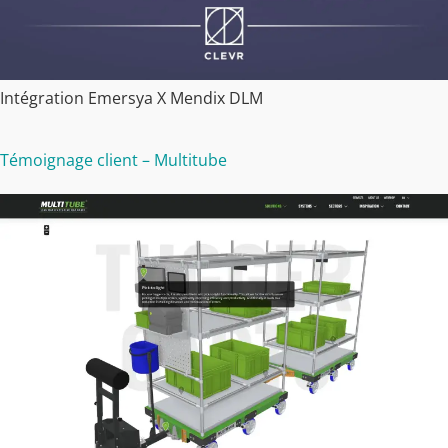
Intégration Emersya X Mendix DLM
Témoignage client – Multitube