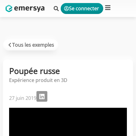
Se connecter
Plateforme & Solutions
Tous les exemples
Poupée russe
Expérience produit en 3D
27 juin 2019