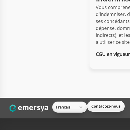
Vous comprenez
d'indemniser, d
ses concédants 
dépense, dommag
indirects), et l
à utiliser ce si
CGU en vigueur
Français