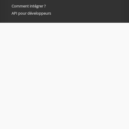
Comment intégrer ?
API pour développeurs
Société
A propos
Carrières
Plan du site
Politique de confidentialité
Politique de cookies
Informations légales
En utilisant Emersya, vous
© 2012-2026
acceptez les
Conditions
Emersya, tous
droits réservés
générales d'utilisation